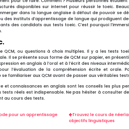
sement pour ce faire. Comment ? Plusieurs personnes étudie
cturés disponibles sur internet pour réussir le toeic. Beau
immerger dans la langue anglaise à défaut de pouvoir se dép
 des instituts d’apprentissage de langue qui prodiguent des
ants des candidats aux tests toeic. C’est pourquoi l’immersi
.
c.
 QCM, ou questions à choix multiples. Il y a les tests toei
le. Il se présente sous forme de QCM sur papier, en présentiel.
pression en anglais à l’oral et à l’écrit des niveaux intermédiai
pour l’évaluation de la compréhension écrite et orale. Po
e se familiariser aux QCM avant de passer aux véritables tests
nce et connaissances en anglais sont les conseils les plus pe
 tests réels est indispensable. Ne pas hésiter à consulter 
t au cours des tests.
thode pour un apprentissage
Trouvez le cours de néerla
objectifs linguistiques