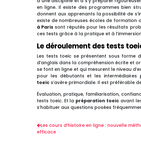
à une discipline et à s’y préparer rigoureu
en ligne. Il existe des programmes bien stru
donnent aux apprenants la possibilité de s’
existe de nombreuses écoles de formation ou
à Paris
sont réputés pour les résultats prob
ces tests grâce à la pratique et à l’immersion
Le déroulement des tests toei
Les tests toeic se présentent sous forme de
d’anglais dans la compréhension écrite et ora
se font en ligne et qui mesurent le niveau d’ex
pour les débutants et les intermédiaires 
toeic
s’avère primordiale. Il est préférable d
Évaluation, pratique, familiarisation, confia
tests toeic. Et la
préparation toeic
avant les
s’habituer aux questions posées fréquemmen
Les cours d’histoire en ligne : nouvelle mé
efficace