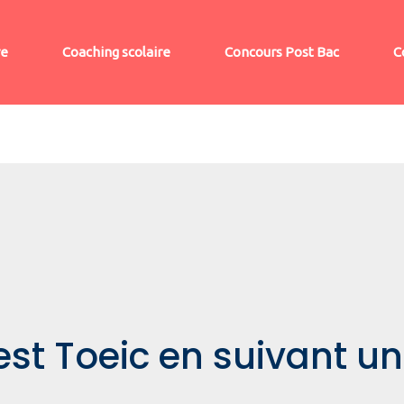
re
Coaching scolaire
Concours Post Bac
C
est Toeic en suivant un