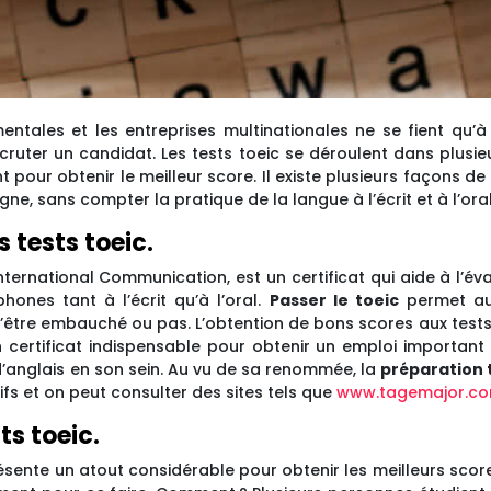
tales et les entreprises multinationales ne se fient qu’à l
cruter un candidat.
Les tests toeic se déroulent dans plusi
pour obtenir le meilleur score. Il existe plusieurs façons de
ligne, sans compter la pratique de la langue à l’écrit et à l’ora
s tests toeic.
 international Communication, est un certificat qui aide à l’
ones tant à l’écrit qu’à l’oral.
Passer le toeic
permet au
tre embauché ou pas. L’obtention de bons scores aux tests m
 certificat indispensable pour obtenir un emploi important 
anglais en son sein. Au vu de sa renommée, la
préparation 
ifs et on peut consulter des sites tels que
www.tagemajor.c
s toeic.
résente un atout considérable pour obtenir les meilleurs scores