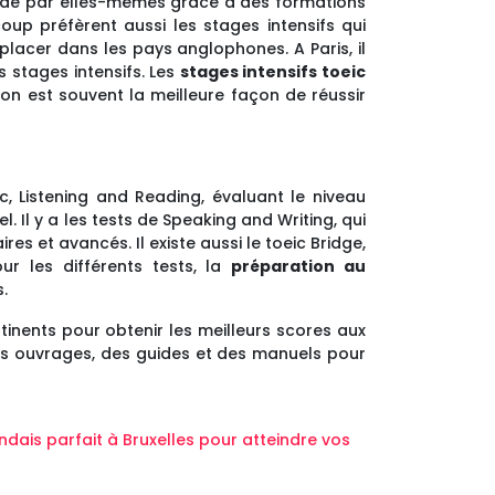
nt de par elles-mêmes grâce à des formations
coup préfèrent aussi les stages intensifs qui
lacer dans les pays anglophones. A Paris, il
 stages intensifs. Les
stages intensifs toeic
on est souvent la meilleure façon de réussir
c, Listening and Reading, évaluant le niveau
 Il y a les tests de Speaking and Writing, qui
res et avancés. Il existe aussi le toeic Bridge,
ur les différents tests, la
préparation au
.
rtinents pour obtenir les meilleurs scores aux
des ouvrages, des guides et des manuels pour
ndais parfait à Bruxelles pour atteindre vos