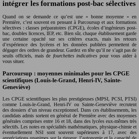
intégrer les formations post-bac sélectives
Quand on se demande ce qu’est une « bonne moyenne » en
Première, c’est souvent en pensant à Parcoursup et aux formations
sélectives : classes préparatoires (CPGE), écoles d’ingénieurs post-
bac, doubles licences, IEP, etc. Bien sûr, chaque établissement garde
une certaine opacité sur ses critères exacts, mais les retours
d’expérience des lycéens et les données publiées permettent de
dégager des ordres de grandeur. Gardez en tête qu’il ne s’agit pas de
seuils officiels, mais de
fourchettes indicatives
pour vous aider à
vous situer.
Parcoursup : moyennes minimales pour les CPGE
scientifiques (Louis-le-Grand, Henri-IV, Sainte-
Geneviève)
Les CPGE scientifiques les plus prestigieuses (MPSI, PCSI, PTSI)
comme Louis-le-Grand, Henri-IV ou Sainte-Geneviève recrutent
des dossiers d’un niveau exceptionnel. Dans ces établissements, les
candidats admis sortent en général de Première avec des moyennes
générales comprises entre 16 et 18, dans des lycées eux-mêmes très
sélectifs. Les notes en spécialités mathématiques, physique-chimie et
éventuellement NSI sont souvent supérieures à 17, avec des
appréciations unanimes sur la rigueur, l’autonomie et la capacité de