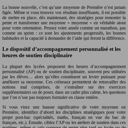
La bonne nouvelle, c’est qu’une moyenne de Première n’est jamais
figée. Même si vous trouvez vos résultats insuffisants, il est possible
de mettre en place, dès maintenant, des stratégies pour remonter la
pente et transformer une moyenne « moyenne » en véritable atout
pour votre orientation. Pensez votre année comme un marathon, pas
comme un sprint : ce sont les ajustements progressifs, les bonnes
habitudes et la capacité à demander de l’aide qui feront la différence.
Le dispositif d’accompagnement personnalisé et les
heures de soutien disciplinaire
La plupart des lycées proposent des heures d’accompagnement
personnalisé (AP) ou de soutien disciplinaire, souvent peu utilisées
par les élèves… alors qu’elles constituent un levier puissant pour
améliorer sa moyenne. Ces créneaux permettent de retravailler des
notions mal comprises, de s’entraîner sur des exercices
supplémentaires ou de poser, dans un cadre plus calme, les questions
que l’on n’ose pas toujours formuler en classe entière.
Si vous visez une hausse significative de votre moyenne en
Première, identifiez d’abord les disciplines stratégiques pour votre
projet post-bac (spécialités, maths, français en vue du bac de
français, etc.). Ensuite, ciblez l’AP ou les ateliers de soutien dans ces
matières, même si cela suppose de rester plus tard au lycée ou de