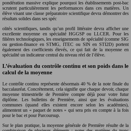
pondération massive explique pourquoi les établissements post-bac
scrutent particulièrement les performances dans ces matières. Un
élève visant une classe préparatoire scientifique devra démontrer des
résultats solides dans ses spéc
olités scientifiques, tandis qu’un profil littéraire devra afficher une
excellente moyenne en spécialité HGGSP ou LLCER. Pour les
filières technologiques, les enseignements de spécialité (comme SIG
ou gestion-finance en STMG, ITEC ou SIN en STI2D) portent
également des coefficients élevés, ce qui fait de la moyenne en
spécialité un indicateur central du niveau réel de l’élève.
L’évaluation du contrôle continu et son poids dans le
calcul de la moyenne
Le contrôle continu représente désormais 40 % de la note finale du
baccalauréat. Concrètement, cela signifie que chaque devoir, chaque
moyenne trimestrielle de Première compte déjà pour votre futur
diplôme. Les bulletins de Première, ainsi que les évaluations
communes (quand elles existent encore selon les académies),
alimentent un « paquet de notes » qui sera pris en compte à la fois
pour le bac et pour Parcoursup.
Sur le plan pratique, la moyenne générale de Première résulte de la
combinaison de plusieurs éléments : notes des matières du tronc