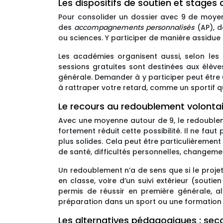
Les dispositifs de soutien et stages
Pour consolider un dossier avec 9 de moyen
des
accompagnements personnalisés
(AP), d
ou sciences. Y participer de manière assidue 
Les académies organisent aussi, selon les
sessions gratuites sont destinées aux élèv
générale. Demander à y participer peut être
à rattraper votre retard, comme un sportif q
Le recours au redoublement volontai
Avec une moyenne autour de 9, le redoublem
fortement réduit cette possibilité. Il ne fa
plus solides. Cela peut être particulièremen
de santé, difficultés personnelles, changemen
Un redoublement n’a de sens que si le projet 
en classe, voire d’un suivi extérieur (souti
permis de réussir en première générale, a
préparation dans un sport ou une formation a
Les alternatives pédagogiques : seco