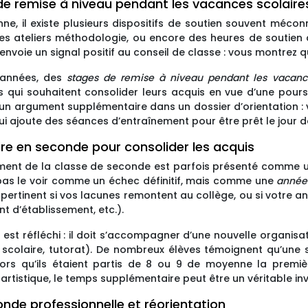
 de remise à niveau pendant les vacances scolaire
ne, il existe plusieurs dispositifs de soutien souvent méc
es ateliers méthodologie, ou encore des heures de soutien 
envoie un signal positif au conseil de classe : vous montrez q
 années, des
stages de remise à niveau pendant les vacance
es qui souhaitent consolider leurs acquis en vue d’une pour
 un argument supplémentaire dans un dossier d’orientation 
ui ajoute des séances d’entraînement pour être prêt le jour d
re en seconde pour consolider les acquis
ent de la classe de seconde est parfois présenté comme u
ut pas le voir comme un échec définitif, mais comme une
année 
t pertinent si vos lacunes remontent au collège, ou si votr
t d’établissement, etc.).
est réfléchi : il doit s’accompagner d’une nouvelle organisati
en scolaire, tutorat). De nombreux élèves témoignent qu’une 
lors qu’ils étaient partis de 8 ou 9 de moyenne la prem
rtistique, le temps supplémentaire peut être un véritable in
nde professionnelle et réorientation