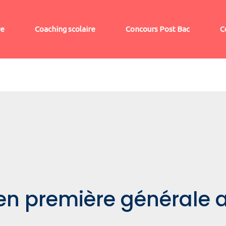
re
Coaching scolaire
Concours Post Bac
C
en première générale 