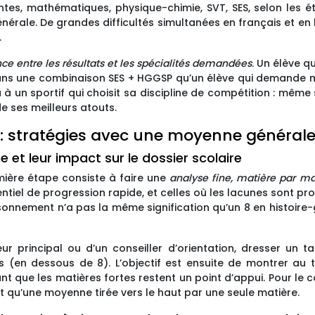
ntes, mathématiques, physique-chimie, SVT, SES, selon les ét
énérale. De grandes difficultés simultanées en français et en
.
ce entre les résultats et les spécialités demandées
. Un élève q
 dans une combinaison SES + HGGSP qu’un élève qui demande
un sportif qui choisit sa discipline de compétition : même s
de ses meilleurs atouts.
: stratégies avec une moyenne générale
 et leur impact sur le dossier scolaire
ière étape consiste à faire une
analyse fine, matière par ma
entiel de progression rapide, et celles où les lacunes sont 
raisonnement n’a pas la même signification qu’un 8 en histoi
r principal ou d’un conseiller d’orientation, dresser un tab
 (en dessous de 8). L’objectif est ensuite de montrer au t
t que les matières fortes restent un point d’appui. Pour le co
t qu’une moyenne tirée vers le haut par une seule matière.