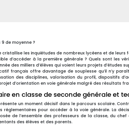
c 9 de moyenne ?
e cristallise les inquiétudes de nombreux lycéens et de leur
ossible d’accéder à la première générale ? Quels sont les vér
année des milliers d’élèves qui voient leurs projets d’études s
ucatif français offre davantage de souplesse qu’il n’y par
tion des disciplines, valorisation du profil, dispositifs
rojet d’orientation en voie générale malgré des résultats frag
aire en classe de seconde générale et t
résente un moment décisif dans le parcours scolaire. Cont
es réglementaires pour accéder à la voie générale. La décisi
posée de l’ensemble des professeurs de la classe, du chef
sentants des élèves et des parents.