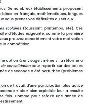
s
onnus. De nombreux établissements proposent
ciblées en français, mathématiques, langues
ue vous prenez vos difficultés au sérieux.
s scolaires
(toussaint, printemps, été). Ces
suite d’études exigeante, comme la première
: vous prouvez concrètement votre motivation
e la compétition.
ne option à envisager, même si la réforme a
de consolidation
pour repartir sur des bases
e année de seconde a été perturbée (problèmes
on de travail, d’une participation plus active
seconde « bis » bien exploitée leur a ensuite
ière fois. Comme pour refaire une année de
vestissement.