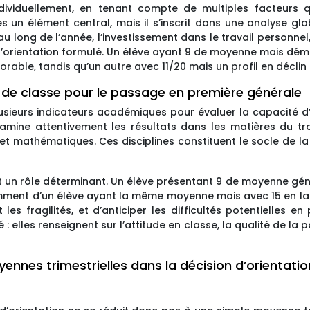
dividuellement, en tenant compte de multiples facteurs
es un élément central, mais il s’inscrit dans une analyse glo
 long de l’année, l’investissement dans le travail personnel
t d’orientation formulé. Un élève ayant 9 de moyenne mais dém
orable, tandis qu’un autre avec 11/20 mais un profil en déclin
 de classe pour le passage en première générale
sieurs indicateurs académiques pour évaluer la capacité d’
amine attentivement les résultats dans les matières du tr
et mathématiques. Ces disciplines constituent le socle de l
t un rôle déterminant. Un élève présentant 9 de moyenne gén
emment d’un élève ayant la même moyenne mais avec 15 en l
t les fragilités, et d’anticiper les difficultés potentielles e
 elles renseignent sur l’attitude en classe, la qualité de la 
oyennes trimestrielles dans la décision d’orientatio