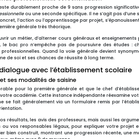
reste durablement proche de 9 sans progression significati
fessionnelle
ou une seconde spécifique. Il ne s’agit pas d’une 
concret, l’action ou l’apprentissage par projet, s’épanouis
mière générale très théorique.
rir un métier, d’alterner cours généraux et enseignements 
e, le bac pro n’empêche pas de poursuivre des études : c
s professionnelles. Quand la voie générale devient synonym
e de soi et ses chances de réussite à long terme.
dialogue avec l’établissement scolaire
t ses modalités de saisine
orable pour la première générale et que le chef d’établiss
votre académie. Cette instance indépendante réexamine votre
ine se fait généralement via un formulaire remis par l’établ
rientation.
vos résultats, les avis des professeurs, mais aussi les argu
 ou vos responsables légaux, pour expliquer votre projet et 
er bien construit, montrant une progression récente, une mo