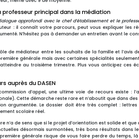
aveur, même avec 9 de moyenne.
u professeur principal dans la médiation
ialogue approfondi avec le chef d’établissement et le professe
uteur : il connaît votre parcours, peut vous expliquer les 
umenté. N’hésitez pas à demander un entretien avant le conse
ôle de médiateur entre les souhaits de la famille et l’avis d
mière générale mais avec certaines spécialités seulement, i
 atteindre au troisième trimestre. Plus vous anticipez ces é
ours auprès du DASEN
ommission d’appel, une ultime voie de recours existe : l’
nale). Cette démarche reste rare et n’aboutit que dans des s
on argumentée. Le dossier doit être très complet : lettres
ement scolaire réel.
 n’a de sens que si le projet d’orientation est solide et que 
nctuelles désormais surmontées, très bons résultats dans les
 première générale risque de vous faire perdre du temps, là