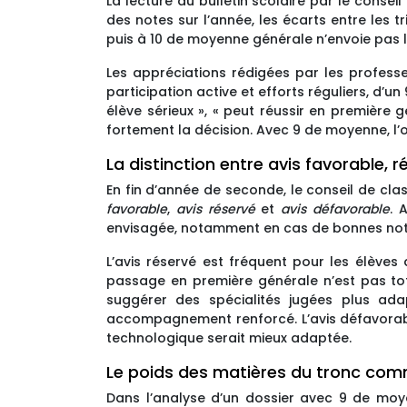
La lecture du bulletin scolaire par le consei
des notes sur l’année, les écarts entre les t
puis à 10 de moyenne générale n’envoie pas l
Les appréciations rédigées par les professe
participation active et efforts réguliers, d’
élève sérieux », « peut réussir en première g
fortement la décision. Avec 9 de moyenne, l’o
La distinction entre avis favorable, 
En fin d’année de seconde, le conseil de cla
favorable
,
avis réservé
et
avis défavorable
. 
envisagée, notamment en cas de bonnes notes 
L’avis réservé est fréquent pour les élèves 
passage en première générale n’est pas to
suggérer des spécialités jugées plus ad
accompagnement renforcé. L’avis défavorable
technologique serait mieux adaptée.
Le poids des matières du tronc comm
Dans l’analyse d’un dossier avec 9 de moy