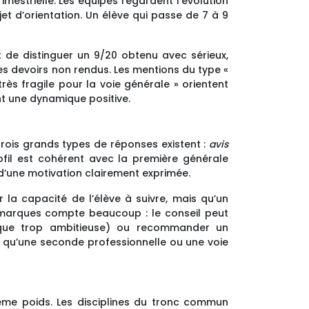
imestrielle. Les équipes regardent l’évolution
jet d’orientation. Un élève qui passe de 7 à 9
t de distinguer un 9/20 obtenu avec sérieux,
des devoirs non rendus. Les mentions du type «
très fragile pour la voie générale » orientent
ent une dynamique positive.
Trois grands types de réponses existent :
avis
rofil est cohérent avec la première générale
 d’une motivation clairement exprimée.
r la capacité de l’élève à suivre, mais qu’un
emarques compte beaucoup : le conseil peut
fique trop ambitieuse) ou recommander un
t qu’une seconde professionnelle ou une voie
ême poids. Les disciplines du tronc commun