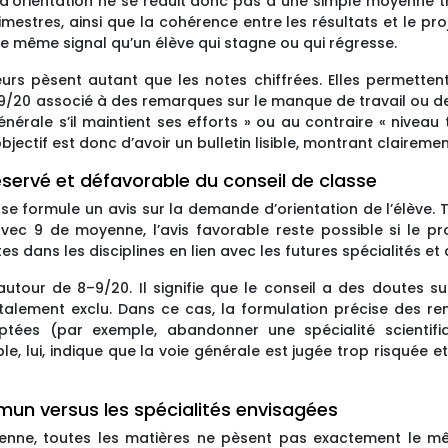
l d’orientation ne se réduit donc pas à une simple moyenne tr
rimestres, ainsi que la cohérence entre les résultats et le pro
e même signal qu’un élève qui stagne ou qui régresse.
urs pèsent autant que les notes chiffrées. Elles permetten
un 9/20 associé à des remarques sur le manque de travail ou 
énérale s’il maintient ses efforts » ou au contraire « niveau 
bjectif est donc d’avoir un bulletin lisible, montrant clairem
réservé et défavorable du conseil de classe
sse formule un avis sur la demande d’orientation de l’élève. 
Avec 9 de moyenne, l’avis favorable reste possible si le p
dans les disciplines en lien avec les futures spécialités et
autour de 8–9/20. Il signifie que le conseil a des doutes su
talement exclu. Dans ce cas, la formulation précise des r
aptées (par exemple, abandonner une spécialité scienti
, lui, indique que la voie générale est jugée trop risquée e
un versus les spécialités envisagées
enne, toutes les matières ne pèsent pas exactement le m