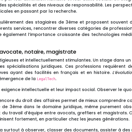
es spécialités et des niveaux de responsabilité. Les perspec
dicales en passant par la recherche.
égulièrement des stagiaires de 3ème et proposent souvent
férents services, rencontrer diverses catégories de profess
e également l’importance croissante des technologies médica
: avocate, notaire, magistrate
tigieuses et intellectuellement stimulantes. Un stage dans u
des spécialisations juridiques. Ces professions requièrent
ves ayant des facilités en français et en histoire.
L’évoluti
’émergence de la
.
LegalTech
 exigence intellectuelle et leur impact social. Observer le qu
u encore du droit des affaires permet de mieux comprendre com
age de 3ème dans le domaine juridique, même purement obs
du travail d’équipe entre avocats, greffiers et magistrats. C
sent fortement, en particulier chez les jeunes générations.
a surtout à observer, classer des documents, assister à des 