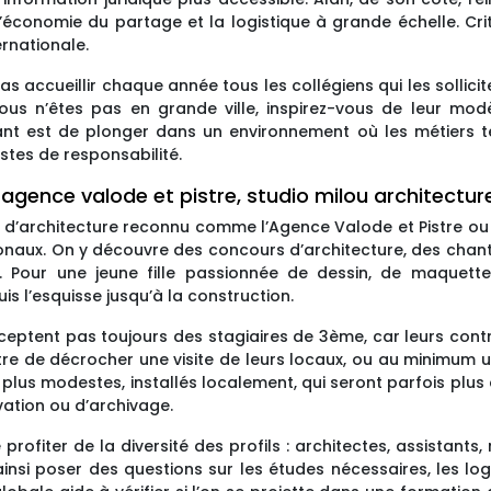
e l’économie du partage et la logistique à grande échelle. Cr
ernationale.
as accueillir chaque année tous les collégiens qui les sollic
ous n’êtes pas en grande ville, inspirez-vous de leur mod
nt est de plonger dans un environnement où les métiers te
tes de responsabilité.
agence valode et pistre, studio milou architectur
d’architecture reconnu comme l’Agence Valode et Pistre ou 
ionaux. On y découvre des concours d’architecture, des chan
s. Pour une jeune fille passionnée de dessin, de maquette
 l’esquisse jusqu’à la construction.
eptent pas toujours des stagiaires de 3ème, car leurs contra
tre de décrocher une visite de leurs locaux, ou au minimum un
s plus modestes, installés localement, qui seront parfois plus 
vation ou d’archivage.
 profiter de la diversité des profils : architectes, assistants
i poser des questions sur les études nécessaires, les logic