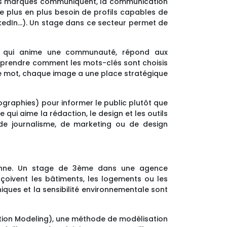
 les marques communiquent, la communication
de plus en plus besoin de profils capables de
nkedIn…). Un stage dans ce secteur permet de
qui anime une communauté, répond aux
comprendre comment les mots-clés sont choisis
ue mot, chaque image a une place stratégique
fographies) pour informer le public plutôt que
qui aime la rédaction, le design et les outils
, de journalisme, de marketing ou de design
idienne. Un stage de 3ème dans une agence
çoivent les bâtiments, les logements ou les
ques et la sensibilité environnementale sont
tion Modeling), une méthode de modélisation