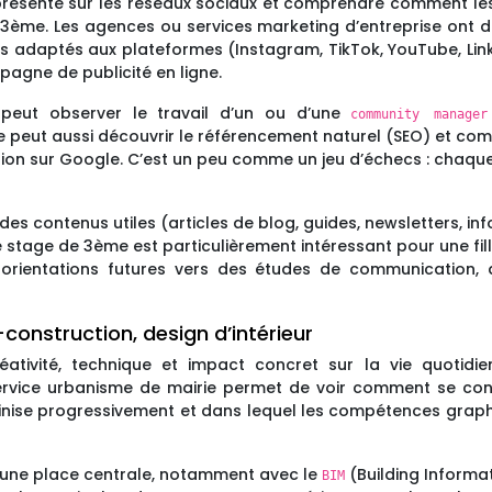
re présente sur les réseaux sociaux et comprendre comment
e 3ème. Les agences ou services marketing d’entreprise ont 
éos adaptés aux plateformes (Instagram, TikTok, YouTube, Li
agne de publicité en ligne.
peut observer le travail d’un ou d’une
community manager
lle peut aussi découvrir le référencement naturel (SEO) et 
tion sur Google. C’est un peu comme un jeu d’échecs : chaq
 des contenus utiles (articles de blog, guides, newsletters, in
 stage de 3ème est particulièrement intéressant pour une fille 
es orientations futures vers des études de communication
construction, design d’intérieur
créativité, technique et impact concret sur la vie quot
ervice urbanisme de mairie permet de voir comment se con
minise progressivement et dans lequel les compétences graphi
 une place centrale, notamment avec le
(Building Informa
BIM