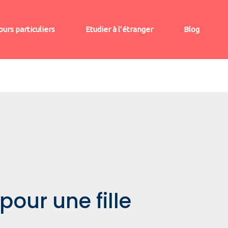
ours particuliers
Etudier à l’étranger
Blog
our une fille