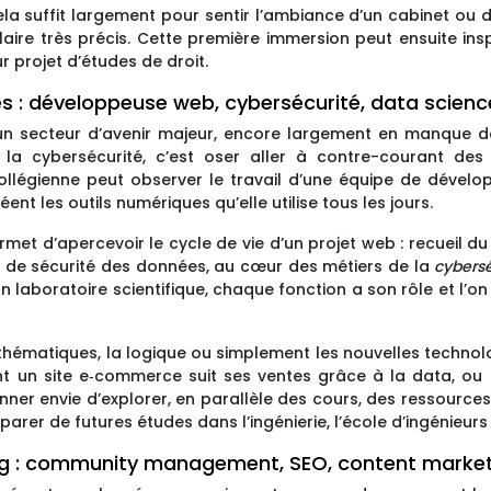
 suffit largement pour sentir l’ambiance d’un cabinet ou d’un
aire très précis. Cette première immersion peut ensuite insp
 projet d’études de droit.
es : développeuse web, cybersécurité, data scienc
n secteur d’avenir majeur, encore largement en manque de
la cybersécurité, c’est oser aller à contre-courant des
llégienne peut observer le travail d’une équipe de développ
 les outils numériques qu’elle utilise tous les jours.
et d’apercevoir le cycle de vie d’un projet web : recueil du
ux de sécurité des données, au cœur des métiers de la
cybersé
laboratoire scientifique, chaque fonction a son rôle et l’on 
mathématiques, la logique ou simplement les nouvelles technol
 un site e‑commerce suit ses ventes grâce à la data, ou
nner envie d’explorer, en parallèle des cours, des ressource
arer de futures études dans l’ingénierie, l’école d’ingénieurs
ng : community management, SEO, content marke