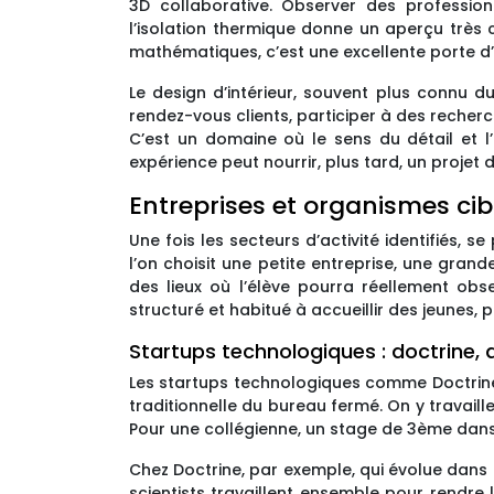
3D collaborative. Observer des profession
l’isolation thermique donne un aperçu très c
mathématiques, c’est une excellente porte d’
Le design d’intérieur, souvent plus connu d
rendez-vous clients, participer à des recher
C’est un domaine où le sens du détail et l’
expérience peut nourrir, plus tard, un projet
Entreprises et organismes ci
Une fois les secteurs d’activité identifiés, 
l’on choisit une petite entreprise, une grande
des lieux où l’élève pourra réellement obs
structuré et habitué à accueillir des jeunes, p
Startups technologiques : doctrine, a
Les startups technologiques comme Doctrine, 
traditionnelle du bureau fermé. On y travaill
Pour une collégienne, un stage de 3ème dans 
Chez Doctrine, par exemple, qui évolue dans
scientists travaillent ensemble pour rendre 