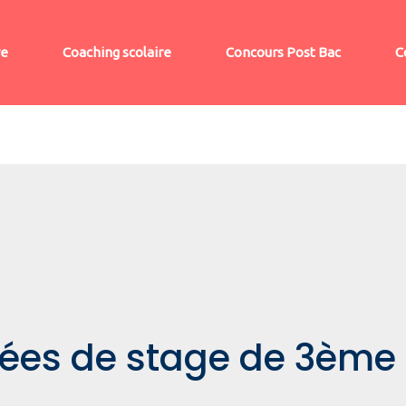
re
Coaching scolaire
Concours Post Bac
C
dées de stage de 3ème p