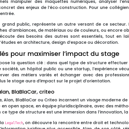
nels manipuler des maquettes numériques, analyser l’enso
oncret des enjeux de l’éco‑construction. Pour une collégienn
entrée.
u grand public, représente un autre versant de ce secteur.
ches d’ambiances, de matériaux ou de couleurs, ou encore ob
écoute des besoins des autres sont essentiels, tout en lai
 d’études en architecture, design d’espace ou décoration.
blés pour maximiser l’impact du stage
se pose la question clé : dans quel type de structure effectu
 société, un hôpital public ou une startup, l’expérience vécue
erver des métiers variés et échanger avec des professionne
lus le stage aura d’impact sur le projet d’orientation.
lan, BlaBlaCar, criteo
Alan, BlaBlaCar ou Criteo incarnent un visage moderne de l’
e en open space, en équipe pluridisciplinaire, avec des méth
ce type de structure est une immersion dans l’innovation, la 
 la
, on découvre la rencontre entre droit et technolo
LegalTech
l’information juridique plus accessible. Alan, de son côté, r