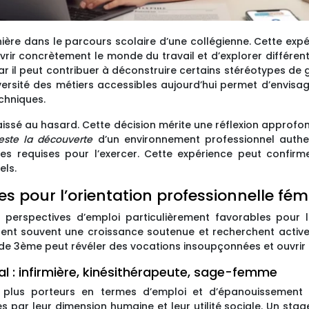
ère dans le parcours scolaire d’une collégienne. Cette expé
ir concrètement le monde du travail et d’explorer différents s
 il peut contribuer à déconstruire certains stéréotypes de g
rsité des métiers accessibles aujourd’hui permet d’envisag
chniques.
issé au hasard. Cette décision mérite une réflexion approfond
 reste la découverte
d’un environnement professionnel authen
s requises pour l’exercer. Cette expérience peut confirm
els.
es pour l’orientation professionnelle fém
es perspectives d’emploi particulièrement favorables pour
sent souvent une croissance soutenue et recherchent activem
 de 3ème peut révéler des vocations insoupçonnées et ouvrir 
l : infirmière, kinésithérapeute, sage-femme
plus porteurs en termes d’emploi et d’épanouissement pr
ar leur dimension humaine et leur utilité sociale. Un stage