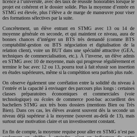
licence à l’université, avec des taux de réussite honorables lorsque le
projet est cohérent et le dossier solide. Plus la moyenne d’entrée en
STMG est élevée, plus l’élève a de marge de manœuvre pour viser
des formations sélectives par la suite.
Concrètement, un élève entrant en STMG avec 13 ou 14 de
moyenne générale en seconde, et qui maintient ce niveau, aura de
bonnes chances d’intégrer un BTS très demandé (comme BTS
comptabilité-gestion ou BTS négociation et digitalisation de la
relation client), voire un BUT dans une spécialité attractive (GEA,
techniques de commercialisation, etc.). À l’inverse, un élève admis
en STMG avec 10 de moyenne, mais qui progresse régulièrement et
termine le bac avec 12 ou 13, pourra tout à fait réussir son insertion
en études supérieures, même si la compétition sera parfois plus rude.
On observe également une corrélation entre la solidité du niveau à
l’entrée et la capacité à envisager des parcours plus longs : certaines
classes préparatoires économiques et commerciales (voie
technologique) ou écoles de commerce post-bac accueillent des
bacheliers STMG aux très bons dossiers (mentions Bien ou Très
Bien). Dans ces cas, les élèves avaient souvent dès la seconde un
niveau déjà supérieur à la moyenne (souvent au-delà de 13), mais
surtout une motivation claire et un investissement constant.
En fin de compte, la moyenne requise pour aller en STMG n’est pas