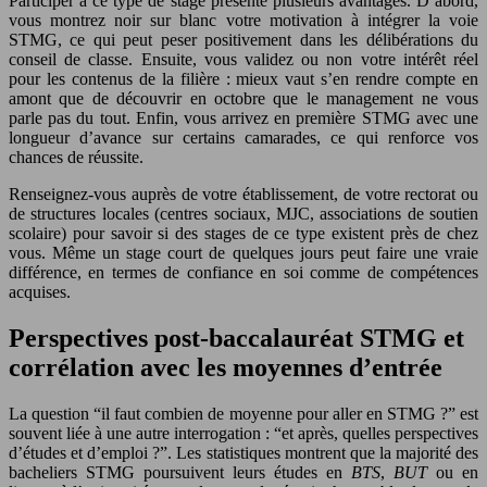
Participer à ce type de stage présente plusieurs avantages. D’abord,
vous montrez noir sur blanc votre motivation à intégrer la voie
STMG, ce qui peut peser positivement dans les délibérations du
conseil de classe. Ensuite, vous validez ou non votre intérêt réel
pour les contenus de la filière : mieux vaut s’en rendre compte en
amont que de découvrir en octobre que le management ne vous
parle pas du tout. Enfin, vous arrivez en première STMG avec une
longueur d’avance sur certains camarades, ce qui renforce vos
chances de réussite.
Renseignez-vous auprès de votre établissement, de votre rectorat ou
de structures locales (centres sociaux, MJC, associations de soutien
scolaire) pour savoir si des stages de ce type existent près de chez
vous. Même un stage court de quelques jours peut faire une vraie
différence, en termes de confiance en soi comme de compétences
acquises.
Perspectives post-baccalauréat STMG et
corrélation avec les moyennes d’entrée
La question “il faut combien de moyenne pour aller en STMG ?” est
souvent liée à une autre interrogation : “et après, quelles perspectives
d’études et d’emploi ?”. Les statistiques montrent que la majorité des
bacheliers STMG poursuivent leurs études en
BTS
,
BUT
ou en