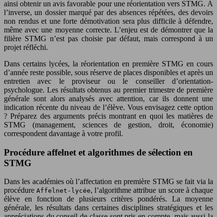
ainsi obtenir un avis favorable pour une réorientation vers STMG. À
l’inverse, un dossier marqué par des absences répétées, des devoirs
non rendus et une forte démotivation sera plus difficile à défendre,
même avec une moyenne correcte. L’enjeu est de démontrer que la
filière STMG n’est pas choisie par défaut, mais correspond à un
projet réfléchi.
Dans certains lycées, la réorientation en première STMG en cours
d’année reste possible, sous réserve de places disponibles et après un
entretien avec le proviseur ou le conseiller d’orientation-
psychologue. Les résultats obtenus au premier trimestre de première
générale sont alors analysés avec attention, car ils donnent une
indication récente du niveau de l’élève. Vous envisagez cette option
? Préparez des arguments précis montrant en quoi les matières de
STMG (management, sciences de gestion, droit, économie)
correspondent davantage à votre profil.
Procédure affelnet et algorithmes de sélection en
STMG
Dans les académies où l’affectation en première STMG se fait via la
procédure
, l’algorithme attribue un score à chaque
Affelnet-lycée
élève en fonction de plusieurs critères pondérés. La moyenne
générale, les résultats dans certaines disciplines stratégiques et les
appréciations du conseil de classe sont pris en compte, mais aussi la