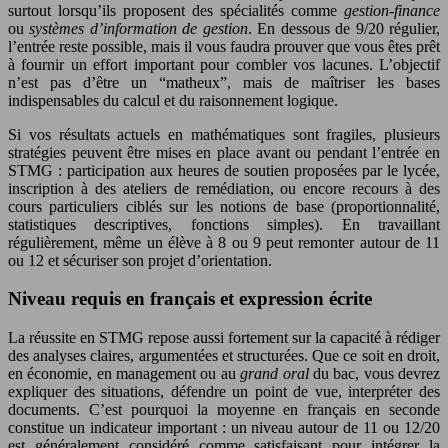
surtout lorsqu’ils proposent des spécialités comme
gestion-finance
ou
systèmes d’information de gestion
. En dessous de 9/20 régulier,
l’entrée reste possible, mais il vous faudra prouver que vous êtes prêt
à fournir un effort important pour combler vos lacunes. L’objectif
n’est pas d’être un “matheux”, mais de maîtriser les bases
indispensables du calcul et du raisonnement logique.
Si vos résultats actuels en mathématiques sont fragiles, plusieurs
stratégies peuvent être mises en place avant ou pendant l’entrée en
STMG : participation aux heures de soutien proposées par le lycée,
inscription à des ateliers de remédiation, ou encore recours à des
cours particuliers ciblés sur les notions de base (proportionnalité,
statistiques descriptives, fonctions simples). En travaillant
régulièrement, même un élève à 8 ou 9 peut remonter autour de 11
ou 12 et sécuriser son projet d’orientation.
Niveau requis en français et expression écrite
La réussite en STMG repose aussi fortement sur la capacité à rédiger
des analyses claires, argumentées et structurées. Que ce soit en droit,
en économie, en management ou au
grand oral
du bac, vous devrez
expliquer des situations, défendre un point de vue, interpréter des
documents. C’est pourquoi la moyenne en français en seconde
constitue un indicateur important : un niveau autour de 11 ou 12/20
est généralement considéré comme satisfaisant pour intégrer la