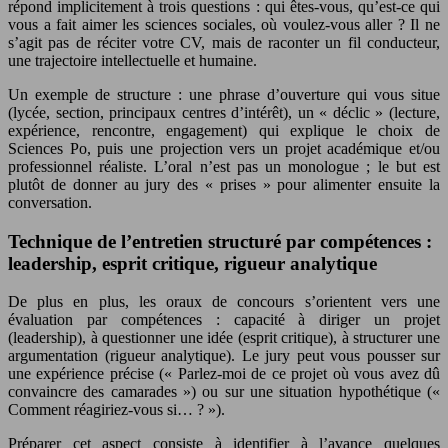
répond implicitement à trois questions : qui êtes-vous, qu’est-ce qui
vous a fait aimer les sciences sociales, où voulez-vous aller ? Il ne
s’agit pas de réciter votre CV, mais de raconter un fil conducteur,
une trajectoire intellectuelle et humaine.
Un exemple de structure : une phrase d’ouverture qui vous situe
(lycée, section, principaux centres d’intérêt), un « déclic » (lecture,
expérience, rencontre, engagement) qui explique le choix de
Sciences Po, puis une projection vers un projet académique et/ou
professionnel réaliste. L’oral n’est pas un monologue ; le but est
plutôt de donner au jury des « prises » pour alimenter ensuite la
conversation.
Technique de l’entretien structuré par compétences :
leadership, esprit critique, rigueur analytique
De plus en plus, les oraux de concours s’orientent vers une
évaluation par compétences : capacité à diriger un projet
(leadership), à questionner une idée (esprit critique), à structurer une
argumentation (rigueur analytique). Le jury peut vous pousser sur
une expérience précise (« Parlez-moi de ce projet où vous avez dû
convaincre des camarades ») ou sur une situation hypothétique («
Comment réagiriez-vous si… ? »).
Préparer cet aspect consiste à identifier à l’avance quelques