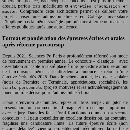
supérieure (licence, bachelor). Le concours n’est plus le même :
dossier, parfois tests spécifiques et
entretien d’admission en
. Comprendre cette architecture permet de calibrer votre
master
projet : viser une admission directe en Collège universitaire
n’implique pas la même stratégie que préparer à terme un master en
affaires publiques après une autre licence.
Format et pondération des épreuves écrites et orales
après réforme parcoursup
Depuis 2021, Sciences Po Paris a profondément réformé son mode
de recrutement en première année. Le concours « classique » avec
dissertation sur table a laissé place à une procédure articulée autour
de Parcoursup, même si le directeur a annoncé le retour d’une
épreuve écrite dès 2025. Dans le schéma actuel, le dossier scolaire
(notes de Première et Terminale, appréciations, spécialités), les
(projets motivés) et les activités/engagements
écrits personnels
jouent un rôle décisif pour l’admissibilité à l’oral.
L’oral, d’environ 30 minutes, repose sur trois temps : un pitch de
présentation, un commentaire d’image et un échange approfondi
avec le jury. Dans les faits, l’oral fonctionne comme un « second
concours » : il peut consolider un excellent dossier ou, au contraire,
fragiliser une candidature limite. La future épreuve écrite (non
encore détaillée) viendra probablement rééquilibrer la part de