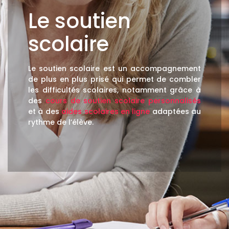
Le soutien
scolaire
Le soutien scolaire est un accompagnement
de plus en plus prisé qui permet de combler
les difficultés scolaires, notamment grâce à
des
cours de soutien scolaire personnalisés
et à des
aides scolaires en ligne
adaptées au
rythme de l’élève.